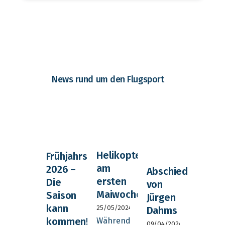
News rund um den Flugsport
Helikopterfliegen
Frühjahrsputz
am
2026 –
Abschied
ersten
Die
von
Maiwochenende
Saison
Jürgen
kann
25/05/2024
Dahms
kommen!
Während
09/04/2024