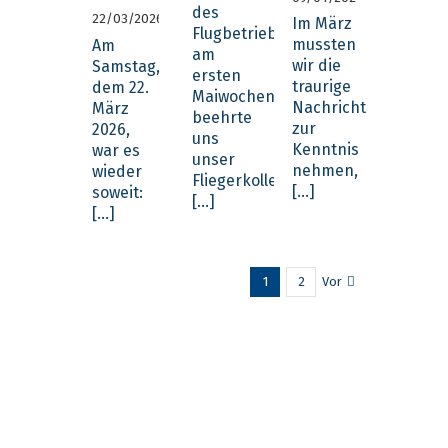
des
22/03/2026
Im März
Flugbetriebs
mussten
Am
am
wir die
Samstag,
ersten
traurige
dem 22.
Maiwochenende
Nachricht
März
beehrte
zur
2026,
uns
Kenntnis
war es
unser
nehmen,
wieder
Fliegerkollege
[...]
soweit:
[...]
[...]
Vor
1
2